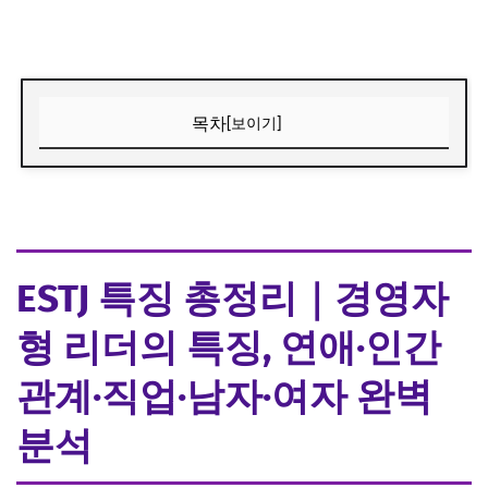
목차
[보이기]
ESTJ 특징 총정리｜경영자형 리더의 특징, 연애·인간관계·직
업·남자·여자 완벽 분석
📌 목차
ESTJ 특징 총정리｜경영자
🔍 ESTJ인지 궁금하다면? 무료 MBTI 검사 해보기
형 리더의 특징, 연애·인간
① 16Personalities (가장 추천)
관계·직업·남자·여자 완벽
② Truity Personality Test
ESTJ 기본 특징
분석
ESTJ 장점과 단점