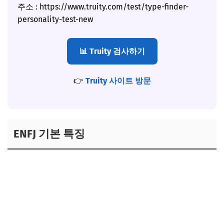
주소 : https://www.truity.com/test/type-finder-
personality-test-new
📊 Truity 검사하기
👉
Truity 사이트 방문
ENFJ 기본 특징