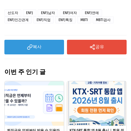
선도자
ENFJ
ENFJ남자
ENFJ여자
ENFJ연애
ENFJ인간관계
ENFJ직업
ENFJ특징
MBTI
MBTI검사
복사
공유
이번 주 인기 글
퇴직금은 언제부터 받을 수 있을까
KTX·SRT 통합 앱 8월 출시｜회원 전